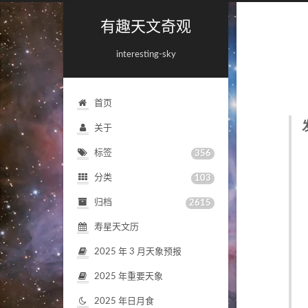
有趣天文奇观
interesting-sky
首页
关于
标签
356
分类
103
归档
2615
寿星天文历
2025
年
3
月天象预报
2025
年重要天象
2025
年日月食