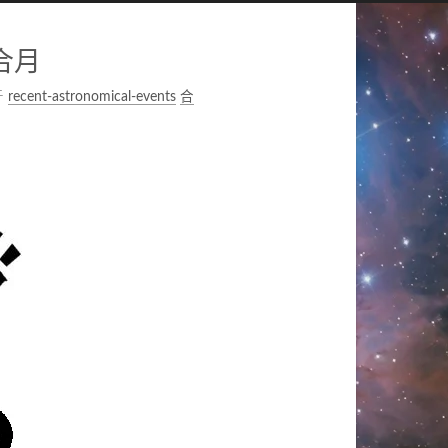
五合月
于
recent-astronomical-events
，
合