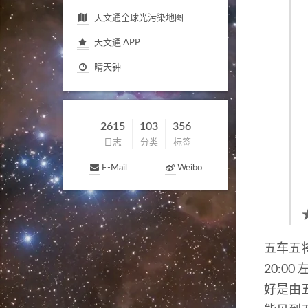
天文通全球光污染地图
天文通
APP
晴天钟
2615
103
356
日志
分类
标签
E-Mail
Weibo
五车五
20:00
好是由