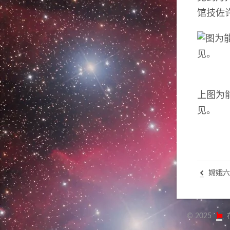
馆技佐
上图为
见
。
嫦娥六
©
2025