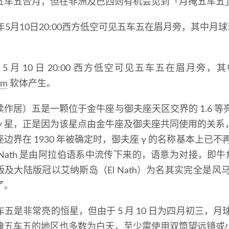
五车五合月
，
但在非洲及巴西则有机会见到
「
月掩五车五
5
月
10
日
20:00
西方低空可见五车五在眉月旁
，
其
um
软体产生
。
读作居
）
五是一颗位于金牛座与御夫座天区交界的
1.6
等
γ
星
，
正是因为该星点由金牛座及御夫座共同使用的关系
座边界在
1930
年被确定时
，
御夫座
γ
的名称基本上已不
 Nath
是由阿拉伯语系中流传下来的
，
语意为对接
，
即牛
版及大陆版冠以艾纳斯岛
（
El Nath
）
为名其实完全是风
了
。
车五是非常亮的恒星
，
但由于
5
月
10
日为四月初三
，
月
掩五车五的地区也多数为白天
，
至少需使用双筒望远镜或