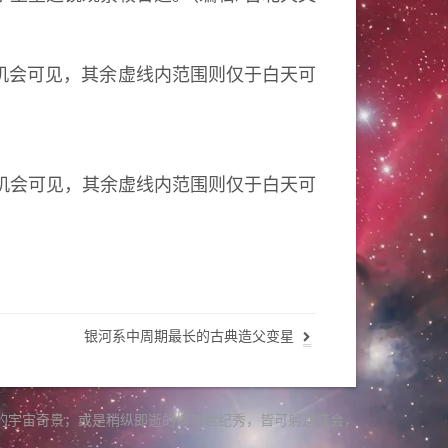
机会可见
，
其余虚线内范围则仅于白天可
银河系中周期最长的古典造父变星
的宇宙奇景
，
或是稍纵即逝的惊艳世纪秀
，
皆可躬逢盛会
，