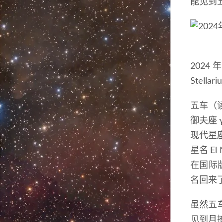
能见到
2024
年
Stellari
五车
（
御夫座
现代星
星名
El
在国际
名回来
虽然五
见到月