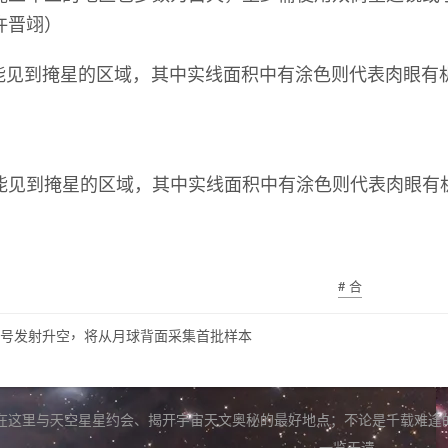
许晋翊
）
能见到掩星的区域
，
其中实线面积中有涂色则代表肉眼有
# 合
，
号发射升空
将从月球背面采集首批样本
在这里与天空星星约会
、
揭开宇宙天文奥秘的最好地点
；
不论是千载难逢