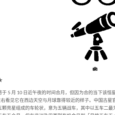
★
将于
5
月
10
日近午夜的时间合月
，
但因为合的当下该恒
左右看见它在西边天空与月球靠得较近的样子
。
中国古星
五颗亮星组成的车轮状
，
意为五辆战车
，
其中以五车二最