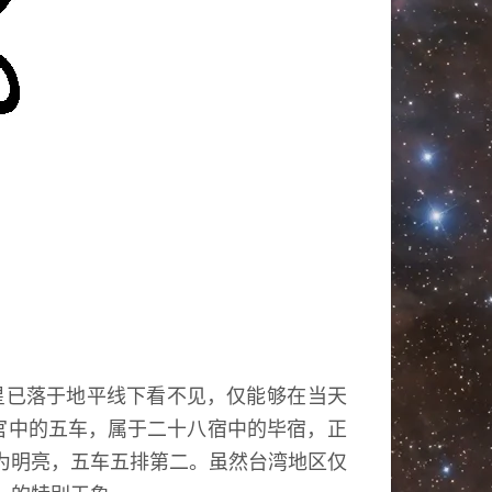
星已落于地平线下看不见
，
仅能够在当天
官中的五车
，
属于二十八宿中的毕宿
，
正
为明亮
，
五车五排第二
。
虽然台湾地区仅