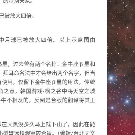
」
的特别天象
。
中月球已被放大四倍
。
以上示意图由
亮星
，
过去曾有两个名称
：
金牛座
β
星和
，
拜耳命名法中才会给出两个名字
，
但当
再使用
，
仅留下金牛座
β
星的用法
，
传统
角之意
，
韩国游戏-枫之谷中将天空之城
马牛不相及的
，
反倒是台版的翻译将其正
球在天黑没多久马上就下山了
，
因此在能
小型望远镜观察较合适
。
（
编辑/台北天文