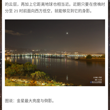
的云层
，
再加上它距离地球也相当近
。
近期只要在傍晚时
分至
21
时前面向西方低空
，
就能够见到它的身影
。
图说
：
金星最大亮度与倒影
。