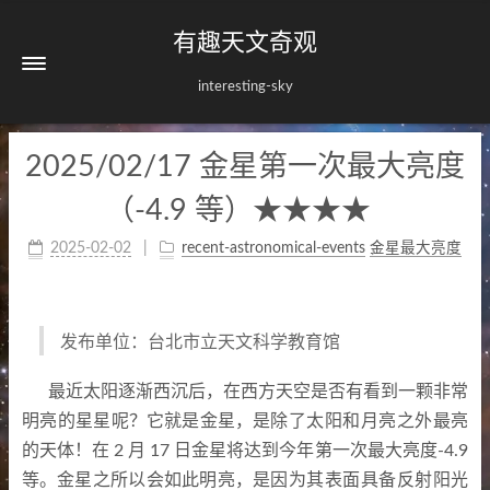
有趣天文奇观
interesting-sky
2025/02/17 金星第一次最大亮度
（
-4.9
等
）
★★★★
2025-02-02
recent-astronomical-events
，
金星最大亮度
发布单位
：
台北市立天文科学教育馆
最近太阳逐渐西沉后
，
在西方天空是否有看到一颗非常
明亮的星星呢
？
它就是金星
，
是除了太阳和月亮之外最亮
的天体
！
在
2
月
17
日金星将达到今年第一次最大亮度-4.9
等
。
金星之所以会如此明亮
，
是因为其表面具备反射阳光