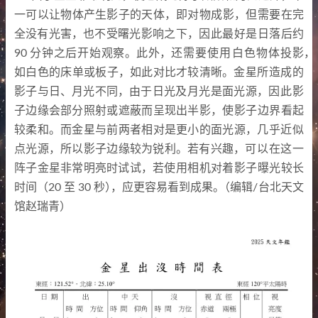
一可以让物体产生影子的天体
，
即对物成影
，
但需要在完
全没有光害
，
也不受曙光影响之下
，
因此最好是日落后约
90
分钟之后开始观察
。
此外
，
还需要使用白色物体投影
，
如白色的床单或板子
，
如此对比才较清晰
。
金星所造成的
影子与日
、
月光不同
，
由于日光及月光是面光源
，
因此影
子边缘会部分照射或遮蔽而呈现出半影
，
使影子边界看起
较柔和
。
而金星与前两者相对是更小的面光源
，
几乎近似
点光源
，
所以影子边缘较为锐利
。
若有兴趣
，
可以在这一
阵子金星非常明亮时试试
，
若使用相机对着影子曝光较长
时间
（
20
至
30
秒
）
，
应更容易看到成果
。
（
编辑/台北天文
馆赵瑞青
）