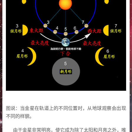
图说
：
当金星在轨道上的不同位置时
，
从地球观察会出现
不同的样貌
。
由于金星非常明亮
，
使它成为除了太阳和月亮之外
，
唯