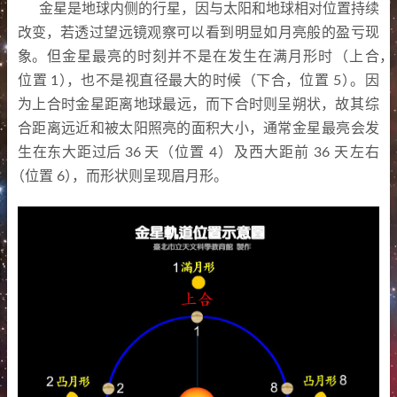
金星是地球内侧的行星
，
因与太阳和地球相对位置持续
改变
，
若透过望远镜观察可以看到明显如月亮般的盈亏现
象
。
但金星最亮的时刻并不是在发生在满月形时
（
上合
，
位置
1
）
，
也不是视直径最大的时候
（
下合
，
位置
5
）
。
因
为上合时金星距离地球最远
，
而下合时则呈朔状
，
故其综
合距离远近和被太阳照亮的面积大小
，
通常金星最亮会发
生在东大距过后
36
天
（
位置
4
）
及西大距前
36
天左右
（
位置
6
）
，
而形状则呈现眉月形
。