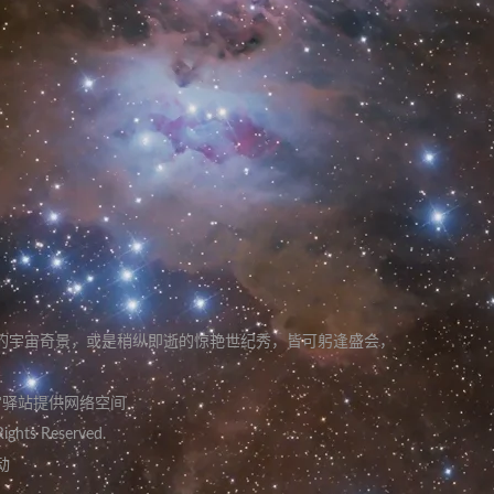
的宇宙奇景
，
或是稍纵即逝的惊艳世纪秀
，
皆可躬逢盛会
，
宙驿站提供网络空间
Rights Reserved.
动