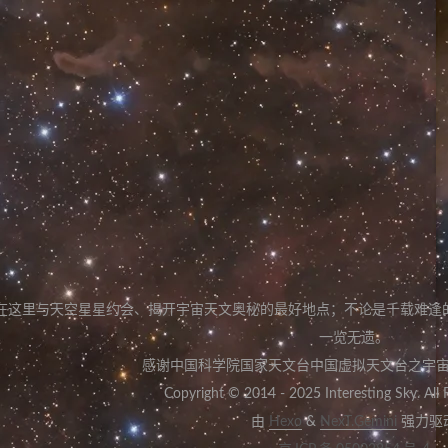
在这里与天空星星约会
、
揭开宇宙天文奥秘的最好地点
；
不论是千载难逢
一览无遗
。
感谢中国科学院国家天文台中国虚拟天文台之宇
Copyright © 2014 - 2025 Interesting Sky. All 
由
Hexo
&
NexT.Gemini
强力驱