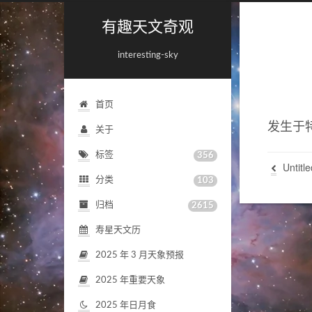
有趣天文奇观
interesting-sky
首页
发生于
关于
标签
356
Untitle
分类
103
归档
2615
寿星天文历
2025
年
3
月天象预报
2025
年重要天象
2025
年日月食