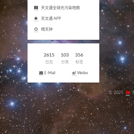
天文通全球光污染地图
天文通
APP
晴天钟
2615
103
356
日志
分类
标签
E-Mail
Weibo
©
2025