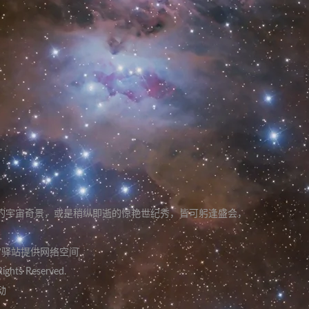
的宇宙奇景
，
或是稍纵即逝的惊艳世纪秀
，
皆可躬逢盛会
，
宙驿站提供网络空间
Rights Reserved.
动