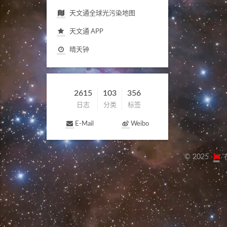
天文通全球光污染地图
天文通
APP
晴天钟
2615
103
356
日志
分类
标签
E-Mail
Weibo
©
2025