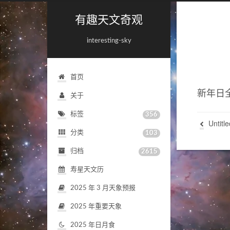
有趣天文奇观
interesting-sky
首页
新年日
关于
标签
356
Untitle
分类
103
归档
2615
寿星天文历
2025
年
3
月天象预报
2025
年重要天象
2025
年日月食