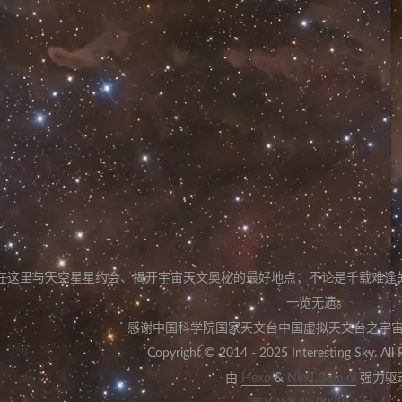
在这里与天空星星约会
、
揭开宇宙天文奥秘的最好地点
；
不论是千载难逢
一览无遗
。
感谢中国科学院国家天文台中国虚拟天文台之宇
Copyright © 2014 - 2025 Interesting Sky. All 
由
Hexo
&
NexT.Gemini
强力驱